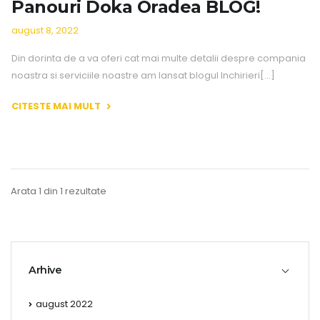
Panouri Doka Oradea BLOG!
august 8, 2022
Din dorinta de a va oferi cat mai multe detalii despre compania
noastra si serviciile noastre am lansat blogul Inchirieri[...]
CITESTE MAI MULT
Arata 1 din 1 rezultate
Arhive
august 2022