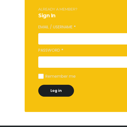
ALREADY A MEMBER?
Sign In
EMAIL / USERNAME
*
PASSWORD
*
Remember me
Log in